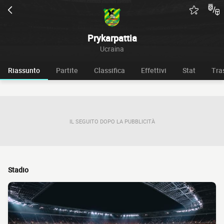
Prykarpattia
Ucraina
Riassunto
Partite
Classifica
Effettivi
Stat
Tra
IL SEGUITO DOPO LA PUBBLICITÀ
Stadio