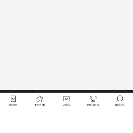
Partite
Favoriti
Video
Classifica
Ricerca
Links utili
Squadre in primo piano
Tutte le partite
PSG
Partita in diretta
Bayern Munich