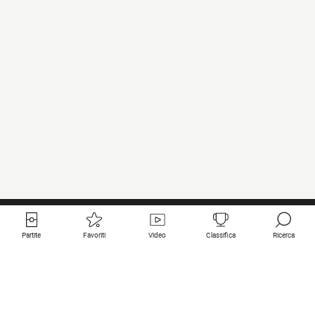
Partite
Favoriti
Video
Classifica
Ricerca
Links utili
Squadre in primo piano
Tutte le partite
PSG
Partita in diretta
Bayern Munich
Ultimi risultati
Real Madrid