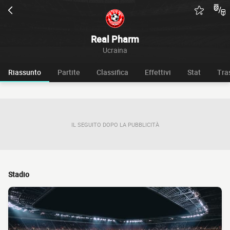
Real Pharm
Ucraina
Riassunto
Partite
Classifica
Effettivi
Stat
Tra
IL SEGUITO DOPO LA PUBBLICITÀ
Stadio