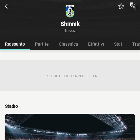
Shinnik
Russia
Riassunto
Partite
Classifica
Effettivi
Stat
Tra
IL SEGUITO DOPO LA PUBBLICITÀ
Stadio