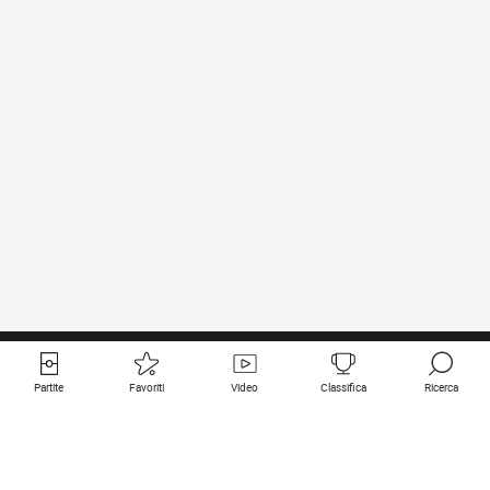
Partite
Favoriti
Video
Classifica
Ricerca
Links utili
Squadre in primo piano
Tutte le partite
PSG
Partita in diretta
Bayern Munich