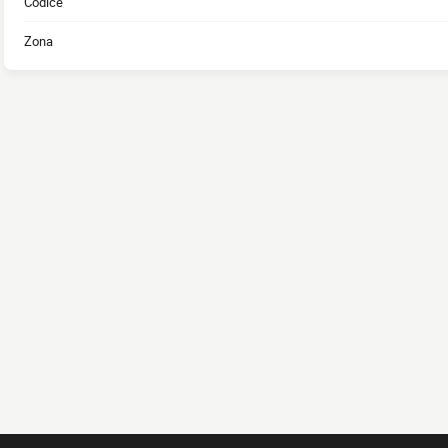
Codice
Zona