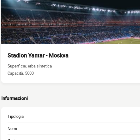
Stadion Yantar - Moskva
Superficie:
erba sintetica
Capacità:
5000
Informazioni
Tipologia
Nomi