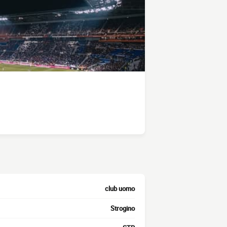
club uomo
Strogino