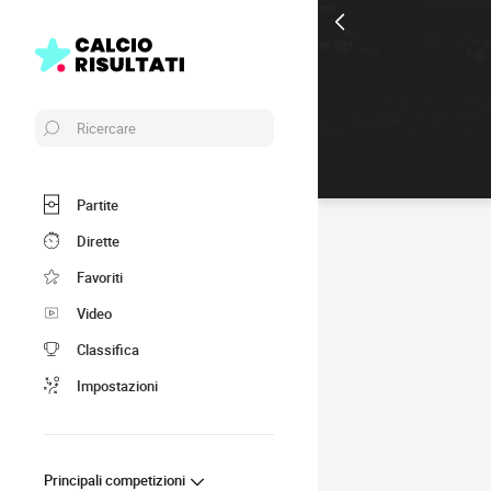
Ricercare
Partite
Dirette
Favoriti
Video
Classifica
Impostazioni
Principali competizioni