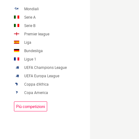
Mondiali
Serie A
Serie B
Premier league
Liga
Bundesliga
Ligue 1
UEFA Champions League
UEFA Europa League
Coppa d'Africa
Copa America
Più competizioni