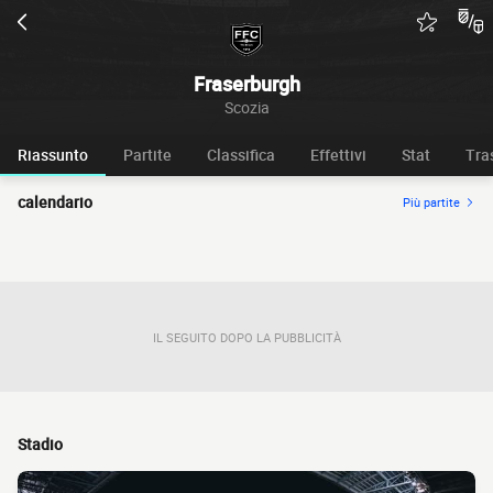
Fraserburgh
Scozia
Riassunto
Partite
Classifica
Effettivi
Stat
Tra
calendario
Più partite
IL SEGUITO DOPO LA PUBBLICITÀ
Stadio