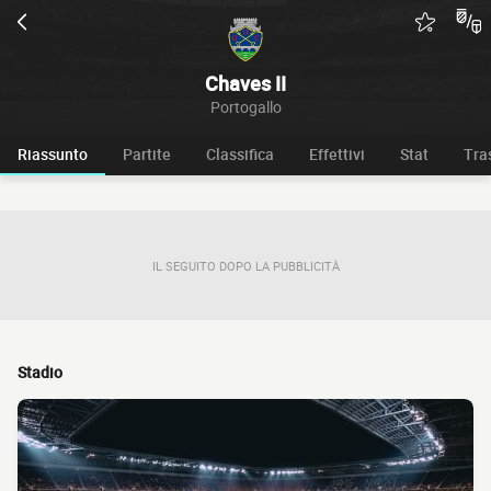
Chaves II
Portogallo
Riassunto
Partite
Classifica
Effettivi
Stat
Tra
IL SEGUITO DOPO LA PUBBLICITÀ
Stadio