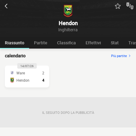
Hendon
Inghilterra
Riassunto
Partite
Classifica
Effettivi
Stat
Tra
calendario
Più partite
14/07/26
Ware
2
Hendon
4
IL SEGUITO DOPO LA PUBBLICITÀ