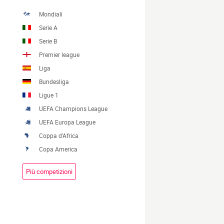
Mondiali
Serie A
Serie B
Premier league
Liga
Bundesliga
Ligue 1
UEFA Champions League
UEFA Europa League
Coppa d'Africa
Copa America
Più competizioni