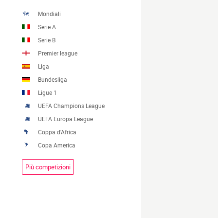
Mondiali
Serie A
Serie B
Premier league
Liga
Bundesliga
Ligue 1
UEFA Champions League
UEFA Europa League
Coppa d'Africa
Copa America
Più competizioni