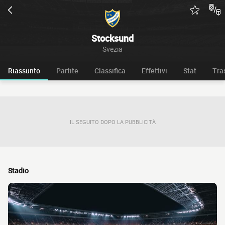
Stocksund
Svezia
Riassunto
Partite
Classifica
Effettivi
Stat
Tra
IL SEGUITO DOPO LA PUBBLICITÀ
Stadio