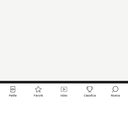
Partite
Favoriti
Video
Classifica
Ricerca
Links utili
Squadre in primo piano
Tutte le partite
PSG
Partita in diretta
Bayern Munich
Ultimi risultati
Real Madrid