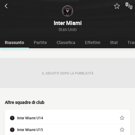
Inter Miami
Stati Uniti
Riassunto
Partite
Classifica
Effettivi
Stat
Tra
IL SEGUITO DOPO LA PUBBLICITÀ
Altre squadre di club
Inter Miami U14
Inter Miami U15