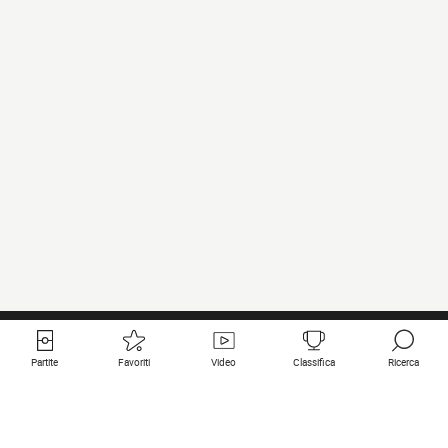
Partite
Favoriti
Video
Classifica
Ricerca
Links utili
Squadre in primo piano
Tutte le partite
PSG