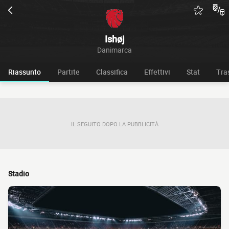
Ishøj
Danimarca
Riassunto
Partite
Classifica
Effettivi
Stat
Tra
IL SEGUITO DOPO LA PUBBLICITÀ
Stadio