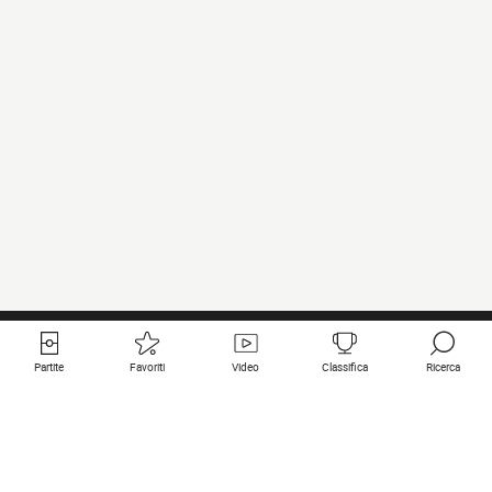
Partite
Favoriti
Video
Classifica
Ricerca
Links utili
Squadre in primo piano
Tutte le partite
PSG
Partita in diretta
Bayern Munich
Ultimi risultati
Real Madrid