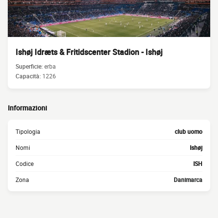
Ishøj Idræts & Fritidscenter Stadion - Ishøj
Superficie:
erba
Capacità:
1226
Informazioni
Tipologia
club uomo
Nomi
Ishøj
Codice
ISH
Zona
Danimarca