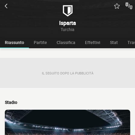
Isparta
Turchia
Riassunto
Partite
Classifica
Effettivi
Stat
Tra
IL SEGUITO DOPO LA PUBBLICITÀ
Stadio