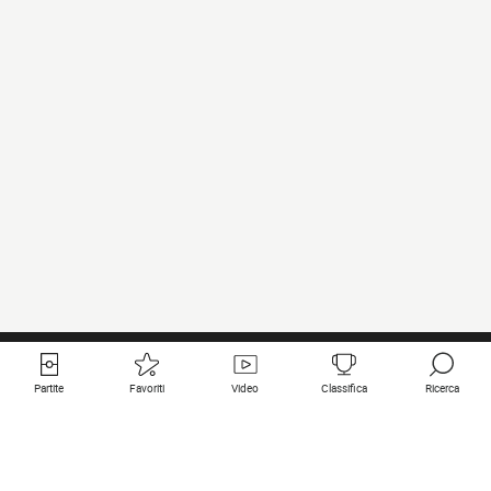
Partite
Favoriti
Video
Classifica
Ricerca
Links utili
Squadre in primo piano
Tutte le partite
PSG
Partita in diretta
Bayern Munich