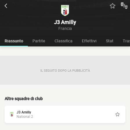
J3 Amilly
Francia
Riassunto
Partite
Classifica
Effettivi
Stat
Tra
IL SEGUITO DOPO LA PUBBLICITÀ
Altre squadre di club
J3 Amilly
National 2