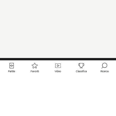
Partite
Favoriti
Video
Classifica
Ricerca
Links utili
Squadre in primo piano
Tutte le partite
PSG
Partita in diretta
Bayern Munich
Ultimi risultati
Real Madrid
Prossime partite
Inter
Partita in streaming
Juventus
Contatto
Manchester City