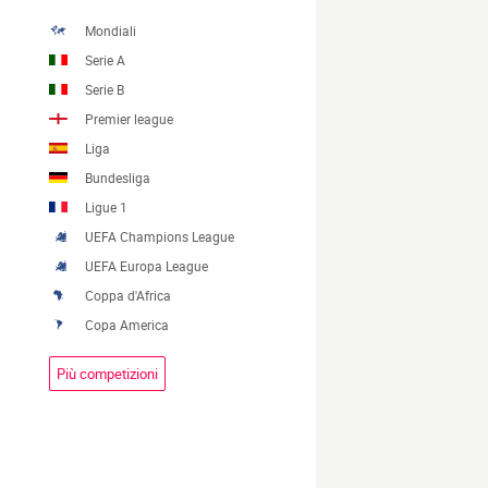
Mondiali
Serie A
Serie B
Premier league
Liga
Bundesliga
Ligue 1
UEFA Champions League
UEFA Europa League
Coppa d'Africa
Copa America
Più competizioni