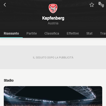
Kapfenberg
Austria
Riassunto
Partite
Classifica
Effettivi
Stat
Tra
IL SEGUITO DOPO LA PUBBLICITÀ
Stadio