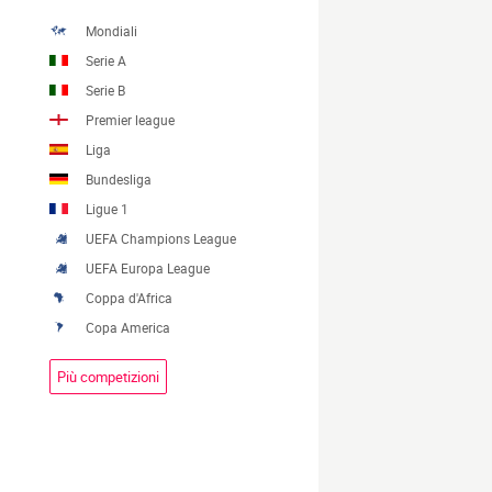
Mondiali
Serie A
Serie B
Premier league
Liga
Bundesliga
Ligue 1
UEFA Champions League
UEFA Europa League
Coppa d'Africa
Copa America
Più competizioni