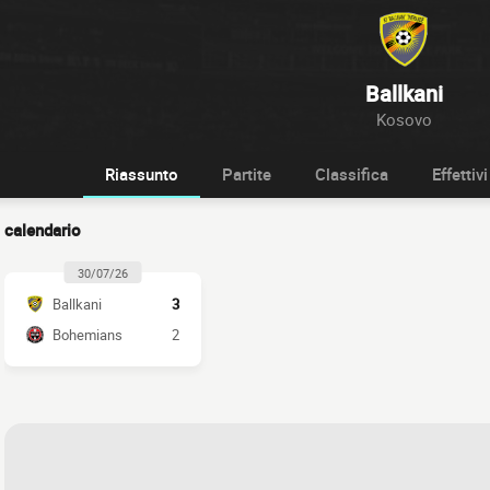
Ballkani
Kosovo
Riassunto
Partite
Classifica
Effettivi
calendario
30/07/26
Ballkani
3
Bohemians
2