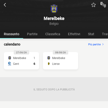
Merelbeke
Belgio
Riassunto
Partite
Classifica
Effettivi
Stat
Tra
calendario
Più partite
27/06/26
08/08/26
Merelbeke
1
Merelbeke
Gent
6
Lierse
IL SEGUITO DOPO LA PUBBLICITÀ