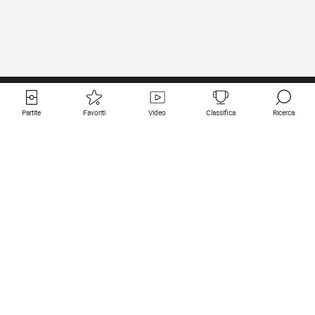
Partite
Favoriti
Video
Classifica
Ricerca
Links utili
Squadre in primo piano
Tutte le partite
PSG
Partita in diretta
Bayern Munich
Ultimi risultati
Real Madrid
Prossime partite
Inter
Partita in streaming
Juventus
Contatto
Manchester City
Note legali
Manchester United
Liverpool