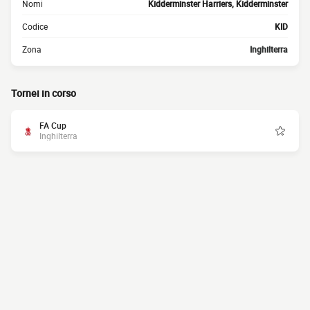
Nomi
Kidderminster Harriers, Kidderminster
Codice
KID
Zona
Inghilterra
Tornei in corso
FA Cup
Inghilterra