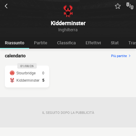
Kidderminster
Inghilterra
Riassunto
Partite
Classifica
Effettivi
Stat
Tra
calendario
Più partite
01/08/26
Stourbridge
0
Kidderminster
5
IL SEGUITO DOPO LA PUBBLICITÀ