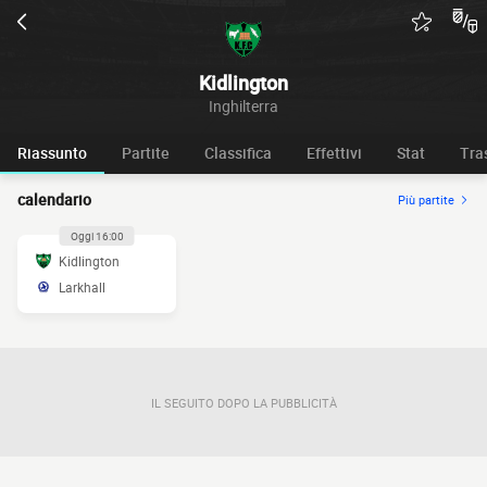
Kidlington
Inghilterra
Riassunto
Partite
Classifica
Effettivi
Stat
Tra
calendario
Più partite
Oggi 16:00
Kidlington
Larkhall
IL SEGUITO DOPO LA PUBBLICITÀ