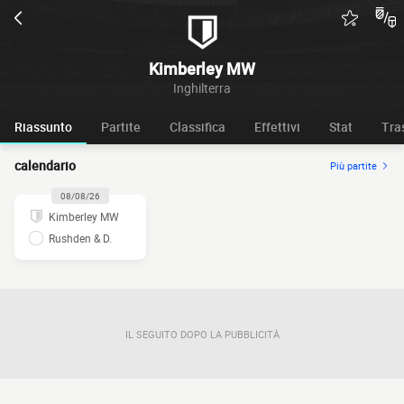
Kimberley MW
Inghilterra
Riassunto
Partite
Classifica
Effettivi
Stat
Tra
calendario
Più partite
08/08/26
Kimberley MW
Rushden & D.
IL SEGUITO DOPO LA PUBBLICITÀ