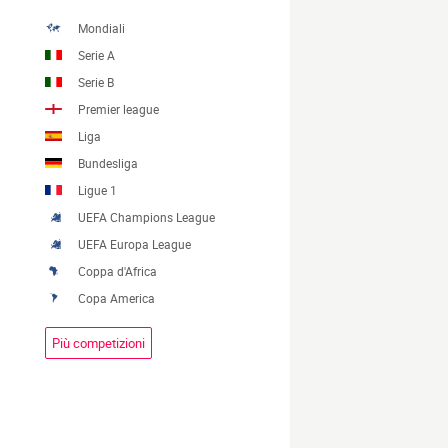
Mondiali
Serie A
Serie B
Premier league
Liga
Bundesliga
Ligue 1
UEFA Champions League
UEFA Europa League
Coppa d'Africa
Copa America
Più competizioni