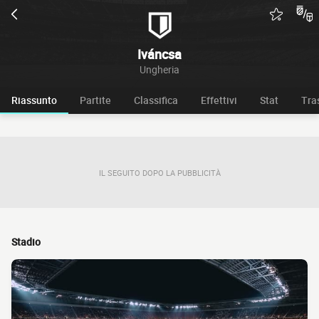
Iváncsa
Ungheria
Riassunto
Partite
Classifica
Effettivi
Stat
Tra
IL SEGUITO DOPO LA PUBBLICITÀ
Stadio