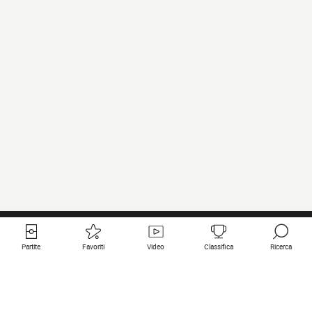
Partite
Favoriti
Video
Classifica
Ricerca
Links utili
Squadre in primo piano
Tutte le partite
PSG
Partita in diretta
Bayern Munich