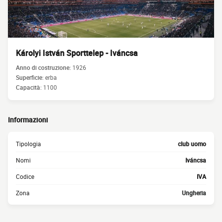
Károlyi István Sporttelep - Iváncsa
Anno di costruzione:
1926
Superficie:
erba
Capacità:
1100
Informazioni
Tipologia
club uomo
Nomi
Iváncsa
Codice
IVA
Zona
Ungheria