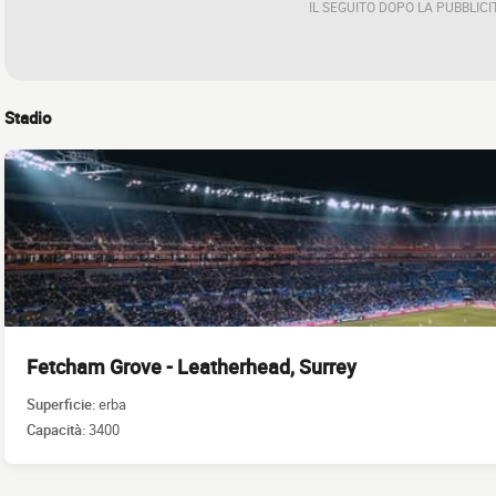
IL SEGUITO DOPO LA PUBBLICI
Stadio
Fetcham Grove - Leatherhead, Surrey
Superficie:
erba
Capacità:
3400