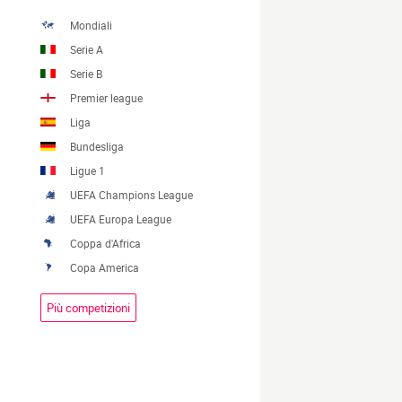
Mondiali
Serie A
Serie B
Premier league
Liga
Bundesliga
Ligue 1
UEFA Champions League
UEFA Europa League
Coppa d'Africa
Copa America
Più competizioni