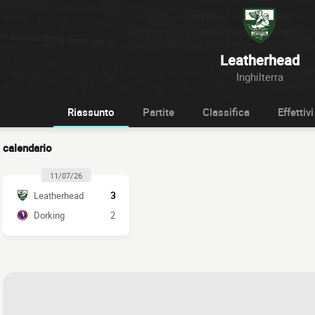
Leatherhead
Inghilterra
Riassunto
Partite
Classifica
Effettivi
calendario
11/07/26
Leatherhead
3
Dorking
2