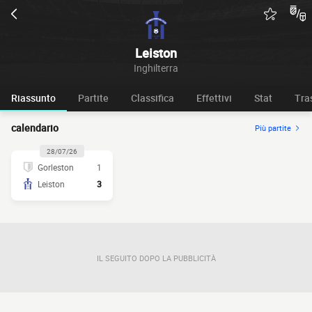
Leiston
Inghilterra
Riassunto
Partite
Classifica
Effettivi
Stat
Tra
calendario
Più partite
28/07/26
Gorleston
1
Leiston
3
IL SEGUITO DOPO LA PUBBLICITÀ