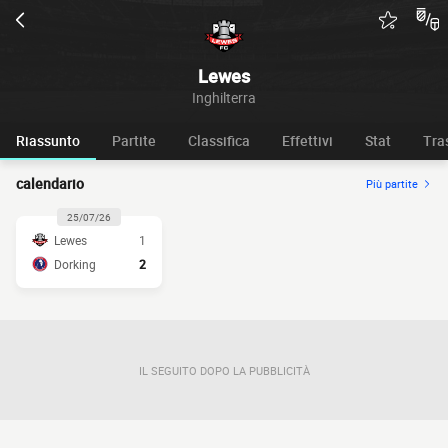
Lewes
Inghilterra
Riassunto
Partite
Classifica
Effettivi
Stat
Tra
calendario
Più partite
25/07/26
Lewes
1
Dorking
2
IL SEGUITO DOPO LA PUBBLICITÀ