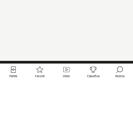
Partite
Favoriti
Video
Classifica
Ricerca
Links utili
Squadre in primo piano
Tutte le partite
PSG
Partita in diretta
Bayern Munich
Ultimi risultati
Real Madrid
Prossime partite
Inter
Partita in streaming
Juventus
Contatto
Manchester City
Note legali
Manchester United