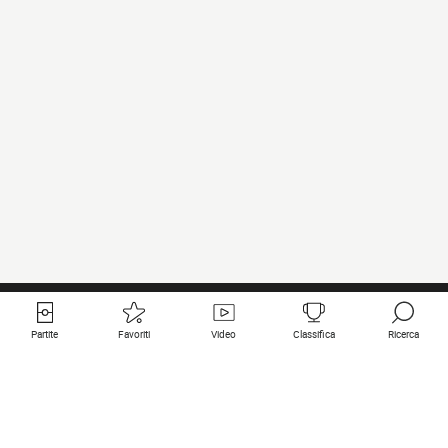
Partite
Favoriti
Video
Classifica
Ricerca
Links utili
Squadre in primo piano
Tutte le partite
PSG
Partita in diretta
Bayern Munich
Ultimi risultati
Real Madrid