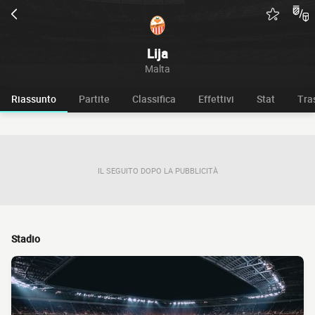
Lija
Malta
Riassunto
Partite
Classifica
Effettivi
Stat
Tra
IL SEGUITO DOPO LA PUBBLICITÀ
Stadio