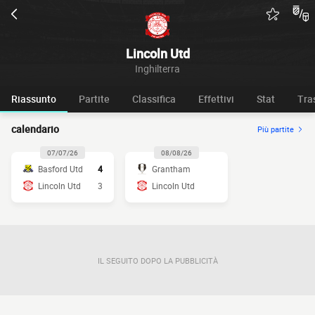
Lincoln Utd
Inghilterra
Riassunto
Partite
Classifica
Effettivi
Stat
Tra
calendario
Più partite
07/07/26
08/08/26
Basford Utd
4
Grantham
Lincoln Utd
3
Lincoln Utd
IL SEGUITO DOPO LA PUBBLICITÀ