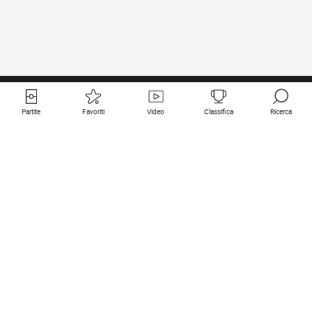
Partite
Favoriti
Video
Classifica
Ricerca
Links utili
Squadre in primo piano
Tutte le partite
PSG
Partita in diretta
Bayern Munich
Ultimi risultati
Real Madrid
Prossime partite
Inter
Partita in streaming
Juventus
Contatto
Manchester City
Note legali
Manchester United
Liverpool