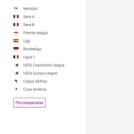
Mondiali
Serie A
Serie B
Premier league
Liga
Bundesliga
Ligue 1
UEFA Champions League
UEFA Europa League
Coppa d'Africa
Copa America
Più competizioni