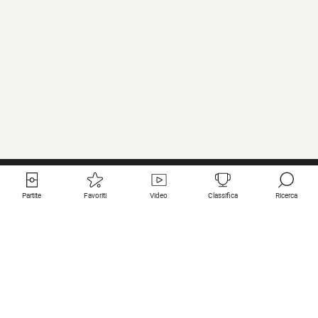
Partite
Favoriti
Video
Classifica
Ricerca
Links utili
Squadre in primo piano
Tutte le partite
PSG
Partita in diretta
Bayern Munich
Ultimi risultati
Real Madrid
Prossime partite
Inter
Partita in streaming
Juventus
Contatto
Manchester City