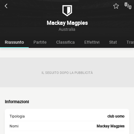
Mackay Magpies
Australia
Riassunto
Partite
Classifica
Effettivi
Stat
Tra
IL SEGUITO DOPO LA PUBBLICITÀ
Informazioni
Tipologia
club uomo
Nomi
Mackay Magpies