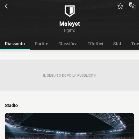
Maleyet
Egitto
Riassunto
Partite
Classifica
Effettivi
Stat
Tra
IL SEGUITO DOPO LA PUBBLICITÀ
Stadio