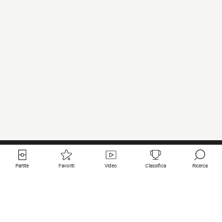
Partite
Favoriti
Video
Classifica
Ricerca
Links utili
Squadre in primo piano
Tutte le partite
PSG
Partita in diretta
Bayern Munich
Ultimi risultati
Real Madrid