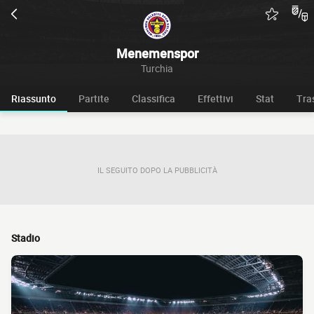
Menemenspor
Turchia
Riassunto
Partite
Classifica
Effettivi
Stat
Tra
IL SEGUITO DOPO LA PUBBLICITÀ
Stadio