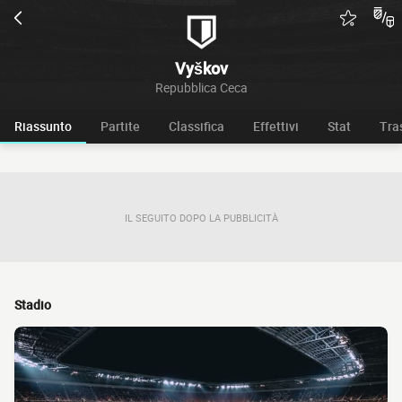
Vyškov
Repubblica Ceca
Riassunto
Partite
Classifica
Effettivi
Stat
Tra
IL SEGUITO DOPO LA PUBBLICITÀ
Stadio