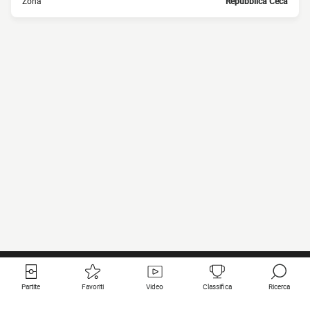
Zona
Repubblica Ceca
Partite
Favoriti
Video
Classifica
Ricerca