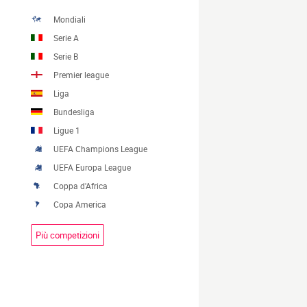
Mondiali
Serie A
Serie B
Premier league
Liga
Bundesliga
Ligue 1
UEFA Champions League
UEFA Europa League
Coppa d'Africa
Copa America
Più competizioni