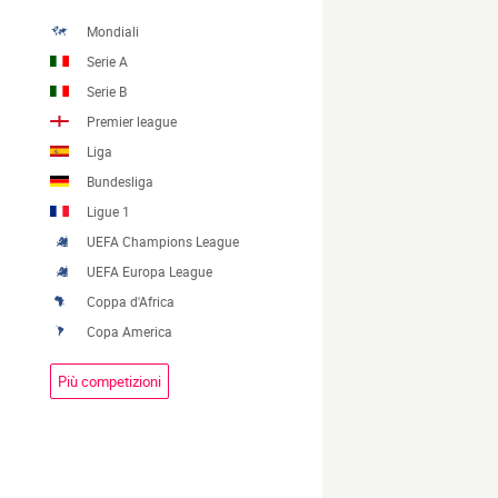
Mondiali
Serie A
Serie B
Premier league
Liga
Bundesliga
Ligue 1
UEFA Champions League
UEFA Europa League
Coppa d'Africa
Copa America
Più competizioni