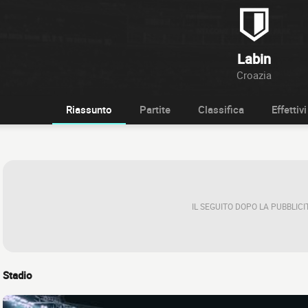
Labin
Croazia
Riassunto
Partite
Classifica
Effettivi
IL SEGUITO DOPO LA PUBBLICI
Stadio