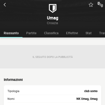
Umag
Croazia
Riassunto
Partite
Classifica
Effettivi
Stat
Tra
IL SEGUITO DOPO LA PUBBLICITÀ
Informazioni
Tipologia
club uomo
Nomi
NK Umag, Umag