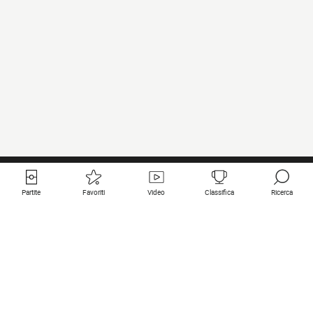
Partite
Favoriti
Video
Classifica
Ricerca
Links utili
Squadre in primo piano
Tutte le partite
PSG
Partita in diretta
Bayern Munich
Ultimi risultati
Real Madrid
Prossime partite
Inter
Partita in streaming
Juventus
Contatto
Manchester City