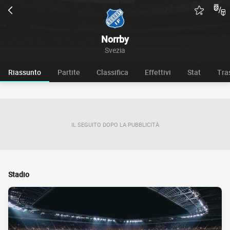
Norrby
Svezia
Riassunto
Partite
Classifica
Effettivi
Stat
Tra
IL SEGUITO DOPO LA PUBBLICITÀ
Stadio