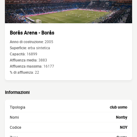
Borås Arena - Borås
Anno di costruzione:
2005
Superficie:
erba sintetica
Capacità:
16899
Affluenza media:
3883
Affluenza massima:
16177
% di affluenza:
22
Informazioni
Tipologia
club uomo
Nomi
Norrby
Codice
NOY