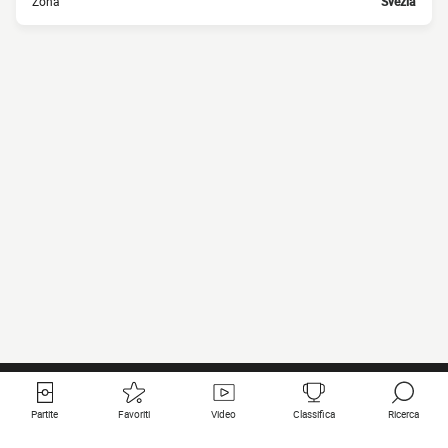
Zona
Svezia
Partite
Favoriti
Video
Classifica
Ricerca