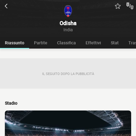
Odisha
India
Riassunto
Partite
Classifica
Effettivi
Stat
Tra
IL SEGUITO DOPO LA PUBBLICITÀ
Stadio