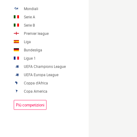
Mondiali
Serie A
Serie B
Premier league
Liga
Bundesliga
Ligue 1
UEFA Champions League
UEFA Europa League
Coppa d'Africa
Copa America
Più competizioni