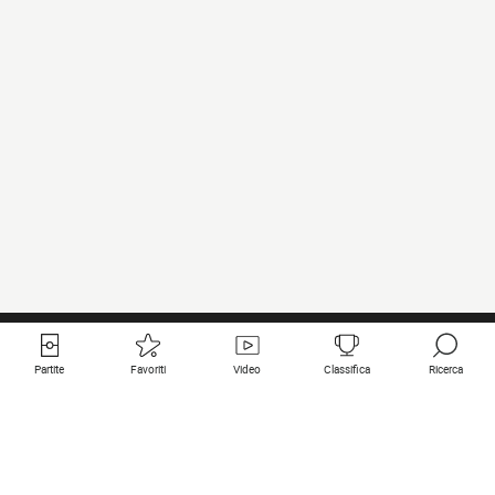
Partite
Favoriti
Video
Classifica
Ricerca
Links utili
Squadre in primo piano
Tutte le partite
PSG
Partita in diretta
Bayern Munich
Ultimi risultati
Real Madrid