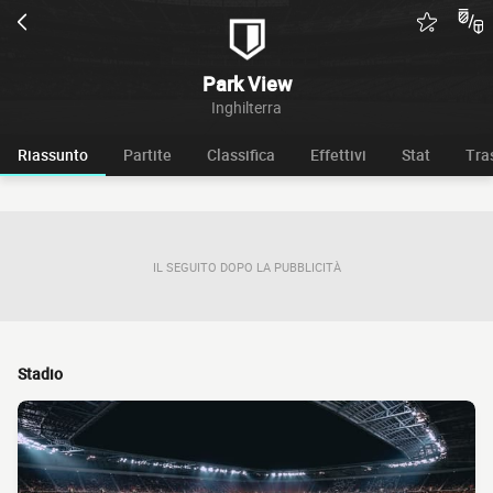
Park View
Inghilterra
Riassunto
Partite
Classifica
Effettivi
Stat
Tra
IL SEGUITO DOPO LA PUBBLICITÀ
Stadio