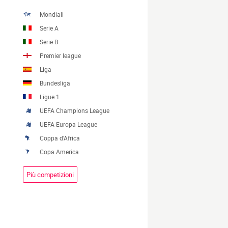
Mondiali
Serie A
Serie B
Premier league
Liga
Bundesliga
Ligue 1
UEFA Champions League
UEFA Europa League
Coppa d'Africa
Copa America
Più competizioni