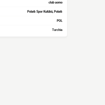
club uomo
Polatlı Spor Kulübü, Polatlı
POL
Turchia