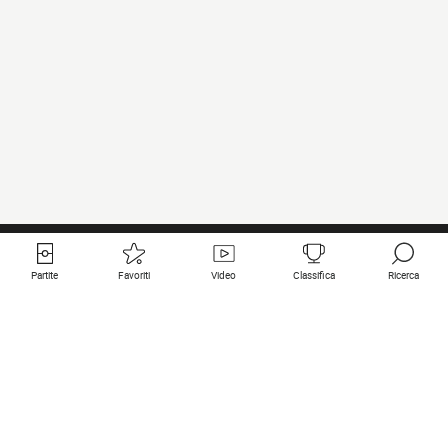
Partite
Favoriti
Video
Classifica
Ricerca
Links utili
Squadre in primo piano
Tutte le partite
PSG
Partita in diretta
Bayern Munich
Ultimi risultati
Real Madrid
Prossime partite
Inter
Partita in streaming
Juventus
Contatto
Manchester City