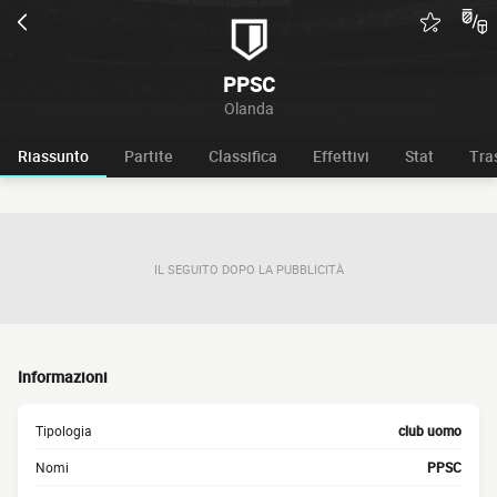
PPSC
Olanda
Riassunto
Partite
Classifica
Effettivi
Stat
Tra
IL SEGUITO DOPO LA PUBBLICITÀ
Informazioni
Tipologia
club uomo
Nomi
PPSC