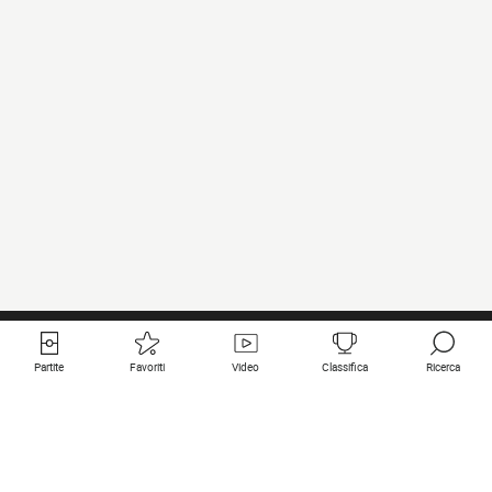
Partite
Favoriti
Video
Classifica
Ricerca
Links utili
Squadre in primo piano
Tutte le partite
PSG
Partita in diretta
Bayern Munich
Ultimi risultati
Real Madrid