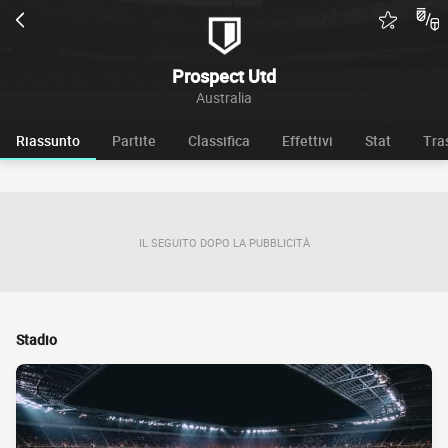
Prospect Utd
Australia
Riassunto
Partite
Classifica
Effettivi
Stat
Tra
IL SEGUITO DOPO LA PUBBLICITÀ
Stadio