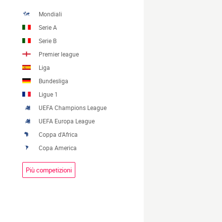
Mondiali
Serie A
Serie B
Premier league
Liga
Bundesliga
Ligue 1
UEFA Champions League
UEFA Europa League
Coppa d'Africa
Copa America
Più competizioni