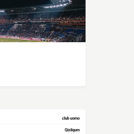
club uomo
Qizilqum