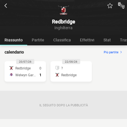
Redbridge
Inghilterra
Riassunto
Partite
Classifica
Effettivi
Stat
Tra
calendario
Più partite
20/07/26
22/08/26
Redbridge
0
?
Welwyn Garden
1
Redbridge
IL SEGUITO DOPO LA PUBBLICITÀ