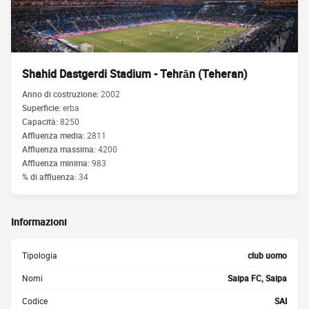
Shahid Dastgerdi Stadium - Tehrān (Teheran)
Anno di costruzione:
2002
Superficie:
erba
Capacità:
8250
Affluenza media:
2811
Affluenza massima:
4200
Affluenza minima:
983
% di affluenza:
34
Informazioni
Tipologia
club uomo
Nomi
Saipa FC, Saipa
Codice
SAI