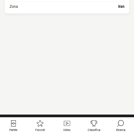
Zona
Iran
Partite
Favoriti
Video
Classifica
Ricerca