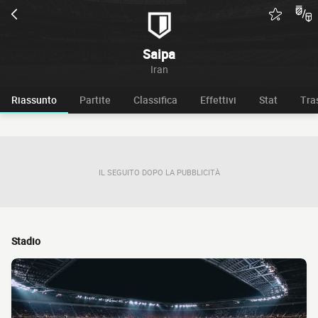
Saipa
Iran
Riassunto
Partite
Classifica
Effettivi
Stat
Tra
IL SEGUITO DOPO LA PUBBLICITÀ
Stadio