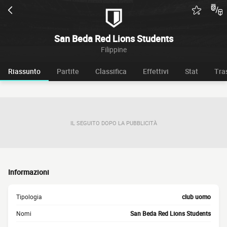
San Beda Red Lions Students
Filippine
Riassunto
Partite
Classifica
Effettivi
Stat
Tra
IL SEGUITO DOPO LA PUBBLICITÀ
Informazioni
Tipologia
club uomo
Nomi
San Beda Red Lions Students