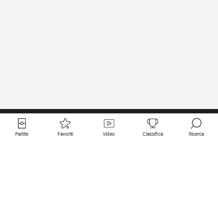
Partite
Favoriti
Video
Classifica
Ricerca
Links utili
Squadre in primo piano
Tutte le partite
PSG
Partita in diretta
Bayern Munich
Ultimi risultati
Real Madrid
Prossime partite
Inter
Partita in streaming
Juventus
Contatto
Manchester City