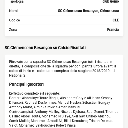
Tipologia
club uomo
Nomi
SC Clémenceau Besançon, Clémenceau
Codice
CLE
Zona
Francia
SC Clémenceau Besançon su Calcio Risultati
Ritrovate per la squadra SC Clémenceau Besançon tutti i risultati in
diretta, la composizione della squadra per ogni partita un'ora avanti il
calcio di inizio e il calendario completo della stagione 2018/2019 del
National 2.
Principali giocatori
L'effettivo completo è il seguente:
Portieri: Abdoulaye Toure Biagui, Alexandre Coty e Ali Ihsan Sensoy
Difensori: Raphael Desfemmes, Manuel Neslon, Sébastien Bongay,
Anthony Malot, Almir Zairovic e Arber Maksuti
Centrocampisti: Anthony Mailley, Nicolas Djebara, Sabi Zemni, Thomas
Caillier, Abdel Houta, Mohamed N'Diaye, Axel Gay, Chiheb Abichou,
Samir Malide, Mohamed Amadi Ali, Billel Derouiche, Tristan Desmars-
Valot, Mohamed Bakhouche e Robert Pinca