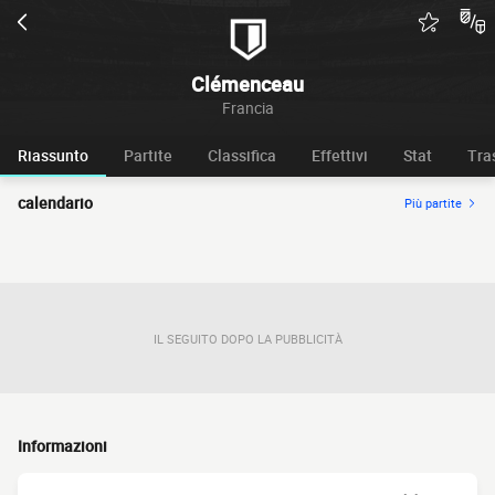
Clémenceau
Francia
Riassunto
Partite
Classifica
Effettivi
Stat
Tra
calendario
Più partite
IL SEGUITO DOPO LA PUBBLICITÀ
Informazioni