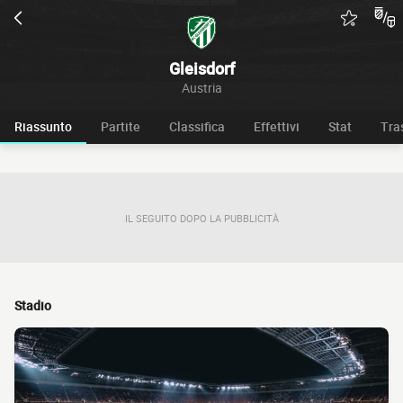
Gleisdorf
Austria
Riassunto
Partite
Classifica
Effettivi
Stat
Tra
IL SEGUITO DOPO LA PUBBLICITÀ
Stadio